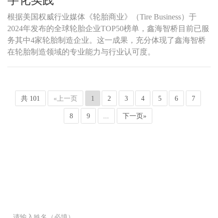
根据美国权威行业媒体《轮胎商业》（Tire Business）于
2024年发布的全球轮胎企业TOP50榜单，鑫海智桥目前已服
务其中4家轮胎制造企业。这一成果，充分体现了鑫海智桥
在轮胎制造领域的专业能力与行业认可度。
共 101
«上一页
1
2
3
4
5
6
7
8
9
...
下一页»
免费获取解决方案
鑫海智桥（ZQSOFT）基于不同角色需求，打包集成制造与运营类软
件产品，为您提供全面、精准的一站式解决方案。