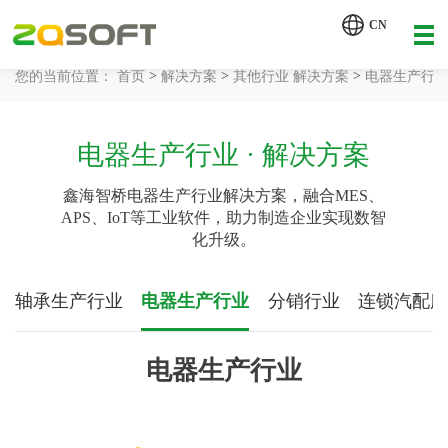
【AI轮胎配方研发详细方案.pdf】
CN
【AI 智能体重塑企业运营管理.pdf】
>
>
>
您的当前位置：
首页
解决方案
其他行业 解决方案
电器生产行
网站首页
工业AI
电器生产行业 · 解决方案
鑫海智桥电器生产行业解决方案，融合MES、
产品服务
APS、IoT等工业软件，助力制造企业实现数智
化升级。
解决方案
详情致电 400-107-7178
客户案例
轴承生产行业
电器生产行业
分销行业
连锁汽配
资讯动态
电器生产行业
关于我们