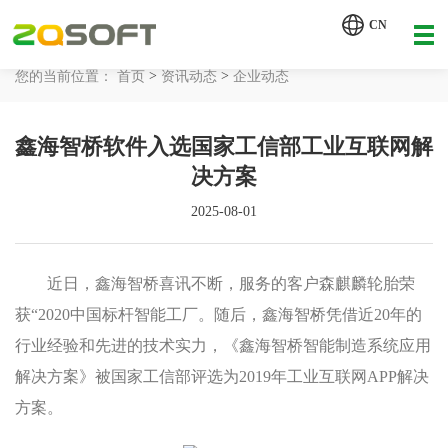
【AI轮胎配方研发详细方案.pdf】
CN
【AI 智能体重塑企业运营管理.pdf】
>
>
您的当前位置：
首页
资讯动态
企业动态
网站首页
鑫海智桥软件入选国家工信部工业互联网解
工业AI
决方案
产品服务
2025-08-01
解决方案
详情致电 400-107-7178
近日，鑫海智桥喜讯不断，服务的客户森麒麟轮胎荣
客户案例
获“2020中国标杆智能工厂。随后，鑫海智桥凭借近20年的
行业经验和先进的技术实力，《鑫海智桥智能制造系统应用
资讯动态
解决方案》被国家工信部评选为2019年工业互联网APP解决
关于我们
方案。