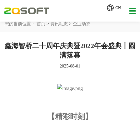
【AI轮胎配方研发详细方案.pdf】
CN
【AI 智能体重塑企业运营管理.pdf】
>
>
您的当前位置：
首页
资讯动态
企业动态
网站首页
鑫海智桥二十周年庆典暨2022年会盛典丨圆
工业AI
满落幕
产品服务
2025-08-01
解决方案
详情致电 400-107-7178
客户案例
资讯动态
【精彩时刻】
关于我们