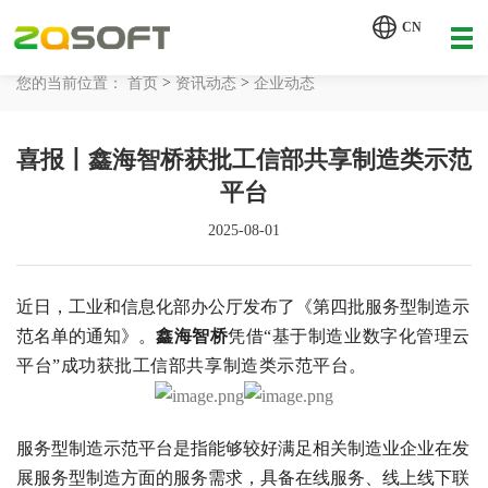
【AI轮胎配方研发详细方案.pdf】
CN
【AI 智能体重塑企业运营管理.pdf】
>
>
您的当前位置：
首页
资讯动态
企业动态
网站首页
喜报丨鑫海智桥获批工信部共享制造类示范
工业AI
平台
产品服务
2025-08-01
解决方案
详情致电 400-107-7178
近日，
工业和信息化
部办公厅发布了《第四批服务型制造示
客户案例
范名单的通知》。
鑫海智桥
凭借“基于制造业数字化管理云
平台”成功获批工信部共享制造类示范平台。
资讯动态
关于我们
服务型制造示范平台是指能够较好满足相关制造业企业在发
展服务型制造方面的服务需求，具备在线服务、线上线下联