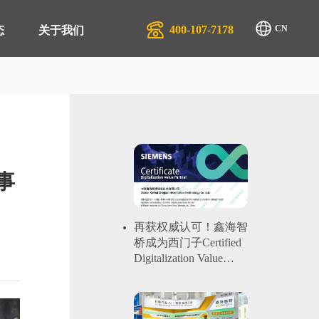
400-107-7178
CN
态
关于我们
排产系统 APS
生产行业
管理系统 QMS
汽配服务行业
事
商管理平台 SRM
物流行业
管理系统 EAM
再获权威认可！鑫海智
桥成为西门子Certified
管理系统 EMS
Digitalization Value
Partner
零售系统 TRS
管理系统 DMS