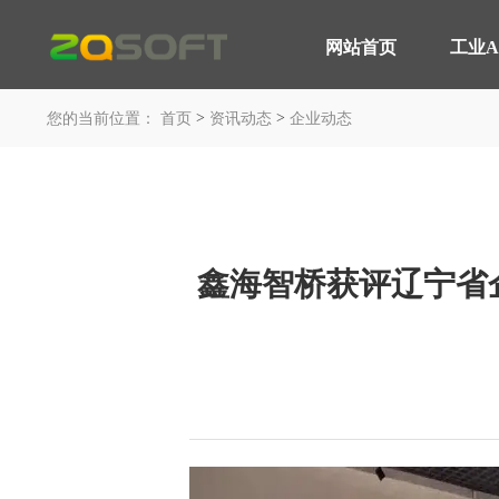
网站首页
工业A
网站首页
>
>
工业AI
您的当前位置：
首页
资讯动态
企业动态
平台与应用
轮胎行业 解决方案
产品服务
MOM 制造运营平台
智能轮胎工厂
IoT 工业物联网平台
AI 赋能制造
鑫海智桥获评辽宁省
EOS 精益管理平台
轮胎行业 高级排产
AI 智能制造平台
轮胎实验室
咨询与服务
汽车行业 解决方案
平台与应用
智能工厂 咨询规划
汽车制造行业
工业大数据分析
装备制造行业