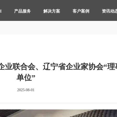
【AI轮胎配方研发详细方案.pdf】
【AI 智能体重塑企业运营管理.pdf】
I
产品服务
解决方案
客户案例
资讯动
智桥产品
其他行业 解决方案
制造执行系统 MES
轴承生产行业
智能
电器
仓储物流管理 WMS
分销行业
质量
连锁
企业联合会、辽宁省企业家协会“理
实验室信息管理系 LIMS
线束生产行业
供应
仓储
详情致电 400-107-7178
单位”
物流管理系统 LES & DPS
电池生产行业
设备
2025-08-01
备品备件管理 SPM
能源
轮胎分销系统 TDS
轮胎
分布式控制系统 DCS
分销