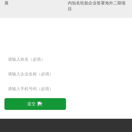
展
内知名轮胎企业签署海外二期项
目
免费获取解决方案
鑫海智桥（ZQSOFT）基于不同角色需求，打包集成制造与运营类软
件产品，为您提供全面、精准的一站式解决方案。
提交