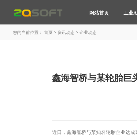
网站首页
工业A
网站首页
>
>
工业AI
您的当前位置：
首页
资讯动态
企业动态
平台与应用
轮胎行业 解决方案
产品服务
MOM 制造运营平台
智能轮胎工厂
IoT 工业物联网平台
AI 赋能制造
鑫海智桥与某轮胎巨
EOS 精益管理平台
轮胎行业 高级排产
AI 智能制造平台
轮胎实验室
咨询与服务
汽车行业 解决方案
平台与应用
智能工厂 咨询规划
汽车制造行业
近日，鑫海智桥与某知名轮胎企业达成
工业大数据分析
装备制造行业