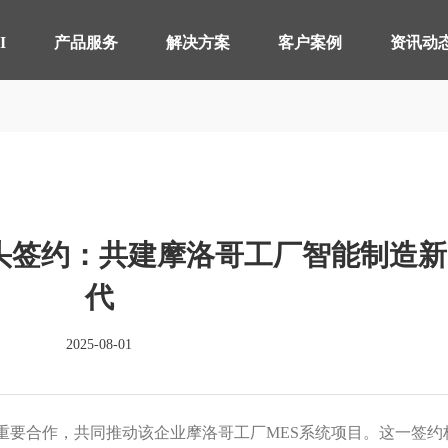
【AI轮胎配方研发详细方案.pdf】
【AI 智能体重塑企业运营管理.pdf】
I
产品服务
解决方案
客户案例
资讯动
智桥产品
其他行业 解决方案
制造执行系统 MES
轴承生产行业
智能
电器
仓储物流管理 WMS
分销行业
质量
连锁
头签约：共建摩洛哥工厂智能制造新
实验室信息管理系 LIMS
线束生产行业
供应
仓储
详情致电 400-107-7178
代
物流管理系统 LES & DPS
电池生产行业
设备
2025-08-01
备品备件管理 SPM
能源
轮胎分销系统 TDS
轮胎
分布式控制系统 DCS
分销
重要合作，共同推动该企业摩洛哥工厂MES系统项目。这一签约