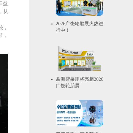
日益
，从
2026广饶轮胎展火热进
统，
行中！
节，
鑫海智桥即将亮相2026
广饶轮胎展