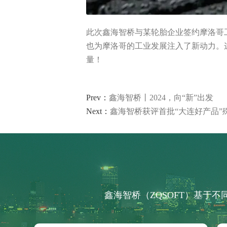
制造执行系统 MES
智能排产系统 APS
仓储物流管理 WMS
此次鑫海智桥与某轮胎企业签约摩洛哥
质量管理系统 QMS
也为摩洛哥的工业发展注入了新动力。
实验室信息管理系 LIMS
量！
供应商管理平台 SRM
物流管理系统 LES & DPS
设备管理系统 EAM
Prev：
鑫海智桥丨2024，向“新”出发
备品备件管理 SPM
能源管理系统 EMS
Next：
鑫海智桥获评首批“大连好产品”
轮胎分销系统 TDS
轮胎零售系统 TRS
分布式控制系统 DCS
分销管理系统 DMS
咨询与服务
鑫海智桥（ZQSOFT）基于