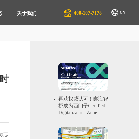
400-107-7178
CN
态
关于我们
排产系统 APS
生产行业
管理系统 QMS
汽配服务行业
时
商管理平台 SRM
物流行业
管理系统 EAM
再获权威认可！鑫海智
桥成为西门子Certified
管理系统 EMS
Digitalization Value
Partner
零售系统 TRS
管理系统 DMS
标志