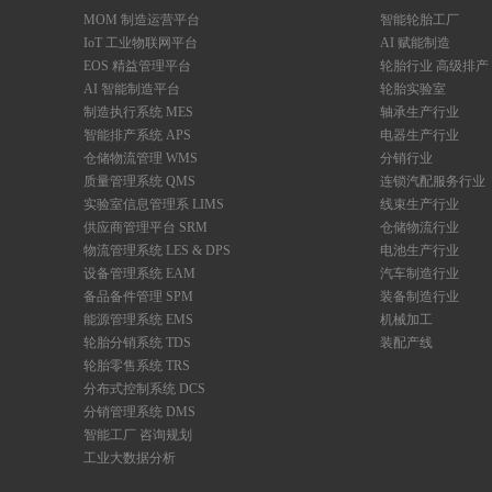
MOM 制造运营平台
智能轮胎工厂
IoT 工业物联网平台
AI 赋能制造
EOS 精益管理平台
轮胎行业 高级排产
AI 智能制造平台
轮胎实验室
制造执行系统 MES
轴承生产行业
智能排产系统 APS
电器生产行业
仓储物流管理 WMS
分销行业
质量管理系统 QMS
连锁汽配服务行业
实验室信息管理系 LIMS
线束生产行业
供应商管理平台 SRM
仓储物流行业
物流管理系统 LES & DPS
电池生产行业
设备管理系统 EAM
汽车制造行业
备品备件管理 SPM
装备制造行业
能源管理系统 EMS
机械加工
轮胎分销系统 TDS
装配产线
轮胎零售系统 TRS
分布式控制系统 DCS
分销管理系统 DMS
智能工厂 咨询规划
工业大数据分析