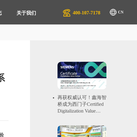
400-107-7178
CN
态
关于我们
排产系统 APS
生产行业
管理系统 QMS
汽配服务行业
系
商管理平台 SRM
物流行业
管理系统 EAM
再获权威认可！鑫海智
桥成为西门子Certified
管理系统 EMS
Digitalization Value
Partner
零售系统 TRS
管理系统 DMS
验