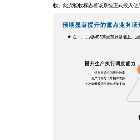
收。此次验收标志着该系统正式投入使
机械加工
装配产线
MOM 制造运营平台
IoT 工业物联网平台
EOS 精益管理平台
AI 智能制造平台
智桥产品