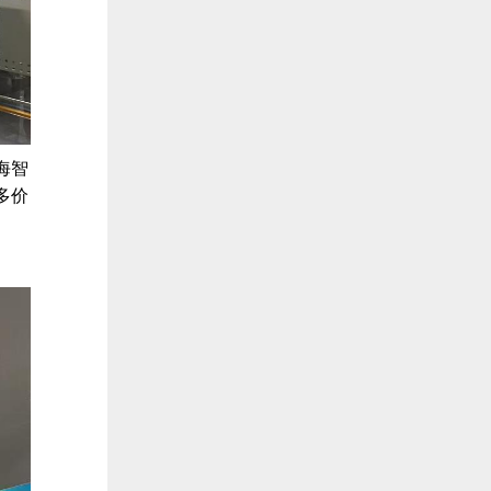
海智
多价