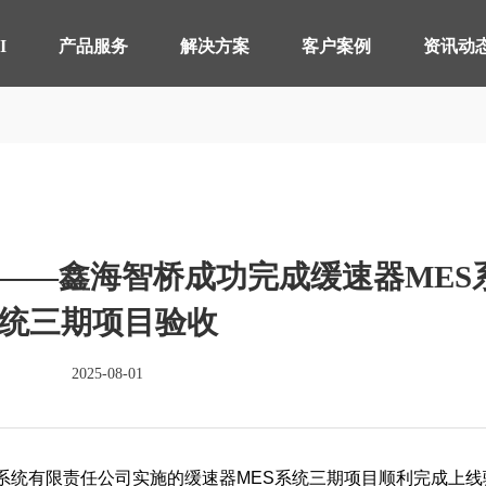
【AI轮胎配方研发详细方案.pdf】
【AI 智能体重塑企业运营管理.pdf】
I
产品服务
解决方案
客户案例
资讯动
智桥产品
其他行业 解决方案
制造执行系统 MES
轴承生产行业
智能
电器
仓储物流管理 WMS
分销行业
质量
连锁
——鑫海智桥成功完成缓速器MES
实验室信息管理系 LIMS
线束生产行业
供应
仓储
详情致电 400-107-7178
统三期项目验收
物流管理系统 LES & DPS
电池生产行业
设备
2025-08-01
备品备件管理 SPM
能源
轮胎分销系统 TDS
轮胎
分布式控制系统 DCS
分销
系统有限责任公司实施的缓速器
MES
系统三期项目顺利完成上线