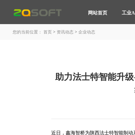
网站首页
工业A
网站首页
>
>
工业AI
您的当前位置：
首页
资讯动态
企业动态
平台与应用
轮胎行业 解决方案
产品服务
MOM 制造运营平台
智能轮胎工厂
IoT 工业物联网平台
AI 赋能制造
助力法士特智能升级
EOS 精益管理平台
轮胎行业 高级排产
AI 智能制造平台
轮胎实验室
咨询与服务
汽车行业 解决方案
平台与应用
智能工厂 咨询规划
汽车制造行业
工业大数据分析
装备制造行业
近日，鑫海智桥为陕西法士特智能制动