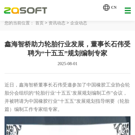
【AI轮胎配方研发详细方案.pdf】
CN
【AI 智能体重塑企业运营管理.pdf】
>
>
您的当前位置：
首页
资讯动态
企业动态
网站首页
鑫海智桥助力轮胎行业发展，董事长石伟受
工业AI
聘为“十五五”规划编制专家
产品服务
2025-08-01
解决方案
详情致电 400-107-7178
近日，鑫海智桥董事长石伟受邀参加了中国橡胶工业协会轮
客户案例
胎分会组织的“轮胎行业‘十五五’发展规划编制工作”会议，
并被聘请为中国橡胶行业“十五五”发展规划指导纲要（轮胎
资讯动态
篇）编制工作专家组专家。
关于我们