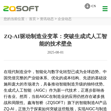
【AI轮胎配方研发详细方案.pdf】
CN
【AI 智能体重塑企业运营管理.pdf】
>
>
您的当前位置：
首页
资讯动态
企业动态
网站首页
ZQ-AI驱动制造业变革：突破生成式人工智
工业AI
能的技术壁垒
产品服务
2025-08-01
解决方案
详情致电 400-107-7178
在现代制造业中，智能化与数字化转型已成为全球趋势。中
客户案例
国凭借完整的产业链体系、优化的成本结构、先进的基础设
施和庞大的市场潜力，具备推动智能制造升级的独特优势。
资讯动态
生成式人工智能（AIGC）作为新一代技术，正逐步影响各
行各业。然而，当前AIGC在制造业的应用仍然存在诸多挑
关于我们
战和局限性。鑫海智桥（ZQSOFT）旗下的智能制造AI产品
ZQ-AI，正致力于探索如何突破这些瓶颈，实现AIGC与制造