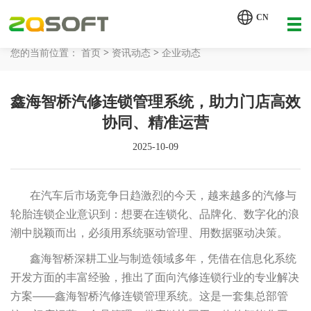
【AI轮胎配方研发详细方案.pdf】
CN
【AI 智能体重塑企业运营管理.pdf】
>
>
您的当前位置：
首页
资讯动态
企业动态
网站首页
鑫海智桥汽修连锁管理系统，助力门店高效
工业AI
协同、精准运营
产品服务
2025-10-09
解决方案
详情致电 400-107-7178
在汽车后市场竞争日趋激烈的今天，越来越多的汽修与
客户案例
轮胎连锁企业意识到：想要在连锁化、品牌化、数字化的浪
潮中脱颖而出，必须用系统驱动管理、用数据驱动决策。
资讯动态
鑫海智桥深耕工业与制造领域多年，凭借在信息化系统
开发方面的丰富经验，推出了面向汽修连锁行业的专业解决
关于我们
方案——鑫海智桥汽修连锁管理系统。这是一套集总部管