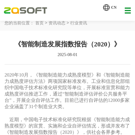
【AI轮胎配方研发详细方案.pdf】
CN
【AI 智能体重塑企业运营管理.pdf】
>
>
您的当前位置：
首页
资讯动态
行业资讯
网站首页
《智能制造发展指数报告（2020）》
工业AI
2025-08-01
产品服务
解决方案
2020年10月，《智能制造能力成熟度模型》和《智能制造能
力成熟度评估方法》两项国家标准发布。工业和信息化部组
详情致电 400-107-7178
织中国电子技术标准化研究院等单位，开展标准宣贯和能力
客户案例
成熟度评估推进工作，通过“智能制造评估评价公共服务平
台”，开展企业自评估工作。目前已进行自评估的12000多家
资讯动态
企业涵盖了31个制造业大类。
近期，中国电子技术标准化研究院根据《智能制造能力成
关于我们
熟度模型》的宣贯、实施和企业自评估情况，形成并发布了
《智能制造发展指数报告（2020）》，供社会各界参考。