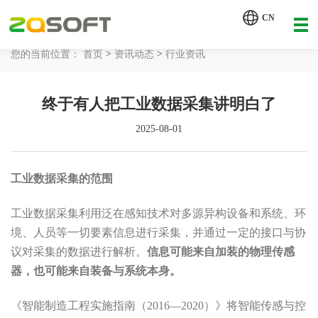
【AI轮胎配方研发详细方案.pdf】
CN
【AI 智能体重塑企业运营管理.pdf】
>
>
您的当前位置：
首页
资讯动态
行业资讯
网站首页
终于有人把工业数据采集讲明白了
工业AI
2025-08-01
产品服务
解决方案
工业数据采集的范围
详情致电 400-107-7178
客户案例
工业数据采集利用泛在感知技术对多源异构设备和系统、环
境、人员等一切要素信息进行采集，并通过一定的接口与协
资讯动态
议对采集的数据进行解析。
信息可能来自加装的物理传感
器，也可能来自装备与系统本身。
关于我们
《智能制造工程实施指南（2016—2020）》将智能传感与控