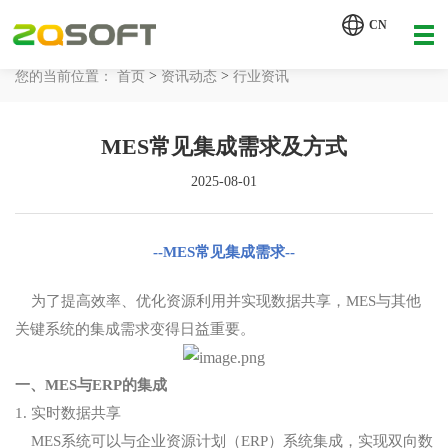
【AI轮胎配方研发详细方案.pdf】
CN
【AI 智能体重塑企业运营管理.pdf】
>
>
您的当前位置：
首页
资讯动态
行业资讯
网站首页
MES常见集成需求及方式
工业AI
2025-08-01
产品服务
解决方案
--MES常见集成需求--
详情致电 400-107-7178
客户案例
为了提高效率、优化资源利用并实现数据共享，MES与其他
关键系统的集成需求变得日益重要。
资讯动态
一、MES与ERP的集成
关于我们
1. 实时数据共享
MES系统可以与企业资源计划（ERP）系统集成，实现双向数