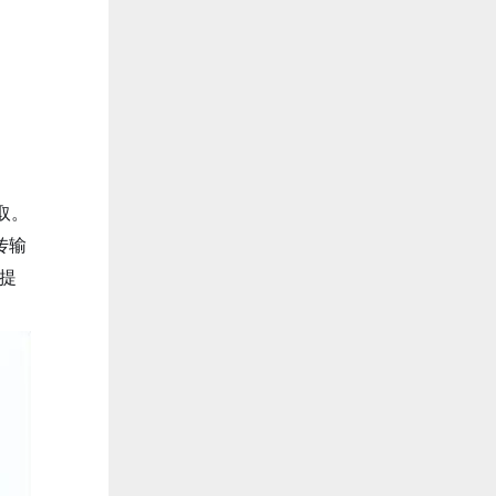
取。
传输
大提