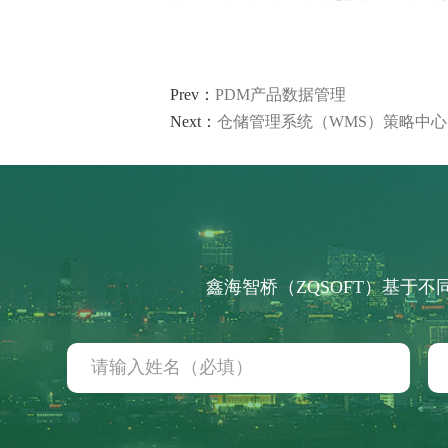
Prev：
PDM产品数据管理
Next：
仓储管理系统（WMS）策略中
鑫海智桥
联系信息
招贤纳士
招商合作
法律声明
鑫海智桥（ZQSOFT）基于