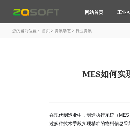
网站首页
工业A
网站首页
>
>
工业AI
您的当前位置：
首页
资讯动态
行业资讯
平台与应用
轮胎行业 解决方案
产品服务
MOM 制造运营平台
智能轮胎工厂
IoT 工业物联网平台
AI 赋能制造
MES如何
EOS 精益管理平台
轮胎行业 高级排产
AI 智能制造平台
轮胎实验室
咨询与服务
汽车行业 解决方案
平台与应用
在现代制造业中，制造执行系统（MES
智能工厂 咨询规划
汽车制造行业
过多种技术手段实现精准的物料信息采
工业大数据分析
装备制造行业