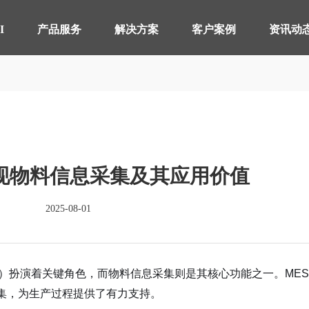
【AI轮胎配方研发详细方案.pdf】
【AI 智能体重塑企业运营管理.pdf】
I
产品服务
解决方案
客户案例
资讯动
智桥产品
其他行业 解决方案
制造执行系统 MES
轴承生产行业
智能
电器
仓储物流管理 WMS
分销行业
质量
连锁
实现物料信息采集及其应用价值
实验室信息管理系 LIMS
线束生产行业
供应
仓储
详情致电 400-107-7178
2025-08-01
物流管理系统 LES & DPS
电池生产行业
设备
备品备件管理 SPM
能源
轮胎分销系统 TDS
轮胎
）扮演着关键角色，而物料信息采集则是其核心功能之一。MES
集，为生产过程提供了有力支持。
分布式控制系统 DCS
分销