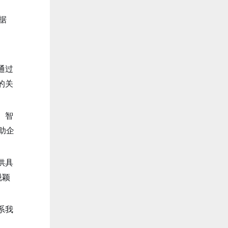
据
通过
的关
、智
助企
供具
脱颖
系我