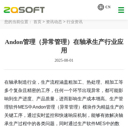
【AI轮胎配方研发详细方案.pdf】
CN
【AI 智能体重塑企业运营管理.pdf】
>
>
您的当前位置：
首页
资讯动态
行业资讯
网站首页
Andon管理（异常管理）在轴承生产行业应
工业AI
用
产品服务
2025-08-01
解决方案
详情致电 400-107-7178
在轴承制造行业，生产流程涵盖粗加工、热处理、精加工等
客户案例
多个复杂且精密的工序，任何一个环节出现异常，都可能影
响到生产进度、产品质量，进而影响生产成本增高。生产管
资讯动态
理软件MES中Andon管理（异常管理）模块作为精益生产的
关于我们
关键工序，通过实时监控和快速响应机制，能够有效解决轴
承生产过程中的各类问题，同时通过生产软件MES中的数