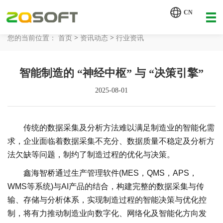
【AI轮胎配方研发详细方案.pdf】
CN
【AI 智能体重塑企业运营管理.pdf】
>
>
您的当前位置：
首页
资讯动态
行业资讯
网站首页
智能制造的 “神经中枢” 与 “决策引擎”
工业AI
2025-08-01
产品服务
解决方案
传统的数据采集及分析方法难以满足制造业的智能化需
详情致电 400-107-7178
求，企业面临着数据采集不充分、数据质量不稳定及分析方
客户案例
法欠缺等问题，制约了制造过程的优化与决策。
鑫海智桥通过生产管理软件(MES，QMS，APS，
资讯动态
WMS等系统)与AI产品的结合，构建完整的数据采集与传
关于我们
输、存储与分析体系，实现制造过程的智能决策与优化控
制，将有力推动制造业向数字化、网络化及智能化方向发