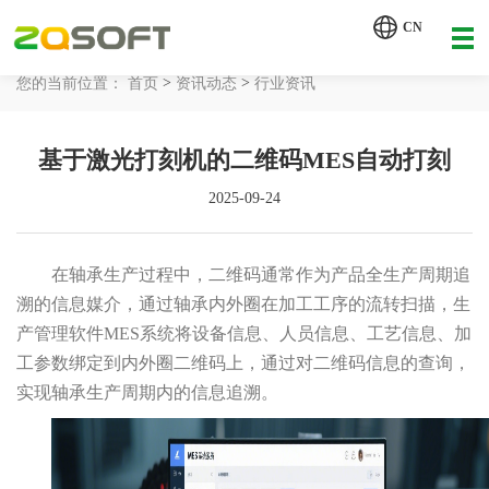
【AI轮胎配方研发详细方案.pdf】
CN
【AI 智能体重塑企业运营管理.pdf】
>
>
您的当前位置：
首页
资讯动态
行业资讯
网站首页
基于激光打刻机的二维码MES自动打刻
工业AI
2025-09-24
产品服务
解决方案
在轴承生产过程中，二维码通常作为产品全生产周期追
详情致电 400-107-7178
溯的信息媒介，通过轴承内外圈在加工工序的流转扫描，生
客户案例
产管理软件MES系统将设备信息、人员信息、工艺信息、加
工参数绑定到内外圈二维码上，通过对二维码信息的查询，
资讯动态
实现轴承生产周期内的信息追溯。
关于我们