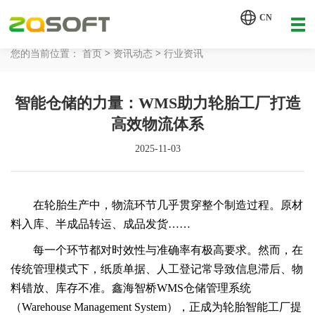
【AI轮胎配方研发详细方案.pdf】
CN
【AI 智能体重塑企业运营管理.pdf】
>
>
您的当前位置：
首页
资讯动态
行业资讯
网站首页
​智能仓储的力量：WMS助力轮胎工厂打造
工业AI
高效物流体系
产品服务
2025-11-03
解决方案
详情致电 400-107-7178
在轮胎生产中，物流环节几乎贯穿整个制造过程。原材
客户案例
料入库、半成品转运、成品发货……
资讯动态
每一个环节都对时效性与准确率有极高要求。然而，在
传统管理模式下，纸质单据、人工登记常导致信息滞后、物
关于我们
料错放、库存不准。鑫海智桥WMS仓储管理系统
（Warehouse Management System），正成为轮胎智能工厂提