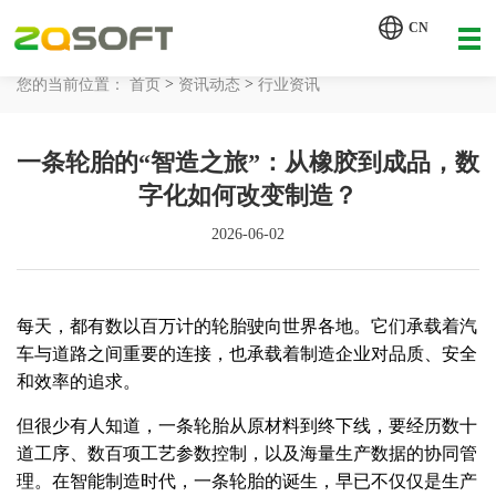
【AI轮胎配方研发详细方案.pdf】
CN
【AI 智能体重塑企业运营管理.pdf】
>
>
您的当前位置：
首页
资讯动态
行业资讯
网站首页
一条轮胎的“智造之旅”：从橡胶到成品，数
工业AI
字化如何改变制造？
产品服务
2026-06-02
解决方案
详情致电 400-107-7178
每天，都有数以百万计的轮胎驶向世界各地。它们承载着汽
客户案例
车与道路之间重要的连接，也承载着制造企业对品质、安全
和效率的追求。
资讯动态
但很少有人知道，一条轮胎从原材料到终下线，要经历数十
关于我们
道工序、数百项工艺参数控制，以及海量生产数据的协同管
理。在智能制造时代，一条轮胎的诞生，早已不仅仅是生产