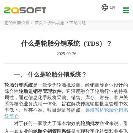
【AI轮胎配方研发详细方案.pdf】
CN
【AI 智能体重塑企业运营管理.pdf】
>
>
您的当前位置：
首页
资讯动态
常见问题
网站首页
什么是轮胎分销系统（TDS）？
工业AI
2025-09-26
产品服务
解决方案
一、 什么是轮胎分销系统？
详情致电 400-107-7178
轮胎分销系统
是一款专为轮胎批发商、经销商等企业设计的
客户案例
综合性
轮胎进销存管理软件
。它深度融合了轮胎行业的特殊
属性，通过信息化手段将采购、销售、库存、财务、客户关
系等核心业务流程一体化，旨在解决传统轮胎批发管理中效
资讯动态
率低下、库存不准、账目混乱等痛点。
鑫海智桥轮胎分销系
统简介
关于我们
对于任何一家致力于降本增效的
轮胎批发企业
来说，引
入一套专业的
轮胎分销管理系统
是实现数字化转型和业务飞