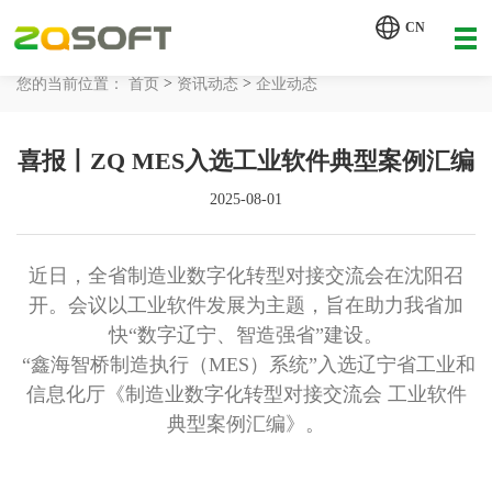
【AI轮胎配方研发详细方案.pdf】
CN
【AI 智能体重塑企业运营管理.pdf】
>
>
您的当前位置：
首页
资讯动态
企业动态
网站首页
喜报丨ZQ MES入选工业软件典型案例汇编
工业AI
2025-08-01
产品服务
解决方案
近日，全省制造业数字化转型对接交流会在沈阳召
详情致电 400-107-7178
开。会议以工业软件发展为主题，旨在助力我省加
客户案例
快“数字辽宁、智造强省”建设。
“鑫海智桥制造执行（MES）系统”入选辽宁省工业和
资讯动态
信息化厅《制造业数字化转型对接交流会 工业软件
典型案例汇编》。
关于我们