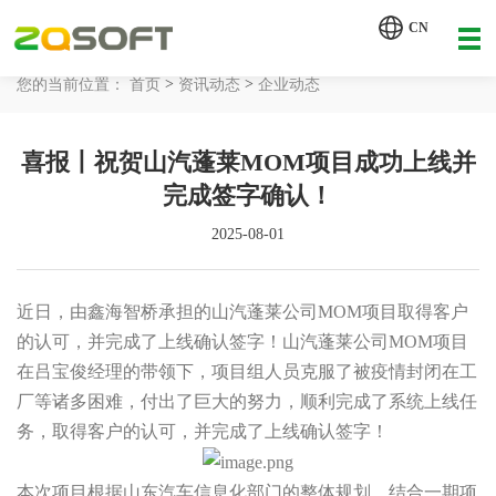
【AI轮胎配方研发详细方案.pdf】
CN
【AI 智能体重塑企业运营管理.pdf】
>
>
您的当前位置：
首页
资讯动态
企业动态
网站首页
喜报丨祝贺山汽蓬莱MOM项目成功上线并
工业AI
完成签字确认！
产品服务
2025-08-01
解决方案
详情致电 400-107-7178
近日，由鑫海智桥承担的山汽蓬莱公司MOM项目取得客户
客户案例
的认可，并完成了上线确认签字！
山汽蓬莱公司MOM项目
在吕宝俊经理
的
带领下，项目组人员
克服了被疫情封闭在工
资讯动态
厂等诸多困难，付出了巨大的
努力，顺利完成了系统上线任
务，取得客户的
认可，并完成了上线确认签字！
关于我们
本次项目根据山东汽车信息化部门的整体规划，结合一期项