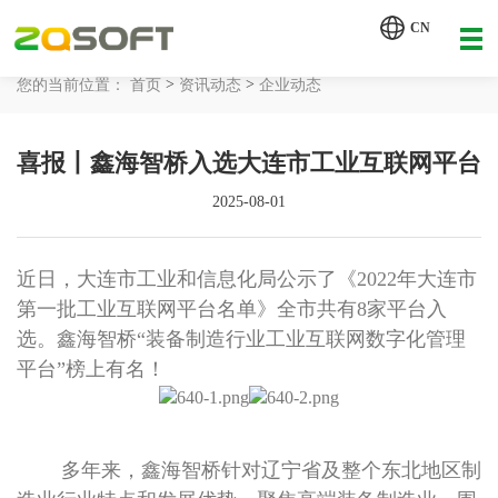
【AI轮胎配方研发详细方案.pdf】
CN
【AI 智能体重塑企业运营管理.pdf】
>
>
您的当前位置：
首页
资讯动态
企业动态
网站首页
喜报丨鑫海智桥入选大连市工业互联网平台
工业AI
2025-08-01
产品服务
解决方案
近日，大连市工业和信息化局公示了《2022年大连市
详情致电 400-107-7178
第一批工业互联网平台名单》全市共有8家平台入
客户案例
选。鑫海智桥“装备制造行业工业互联网数字化管理
平台”榜上有名！
资讯动态
关于我们
多年来，鑫海智桥针对辽宁省及整个东北地区制