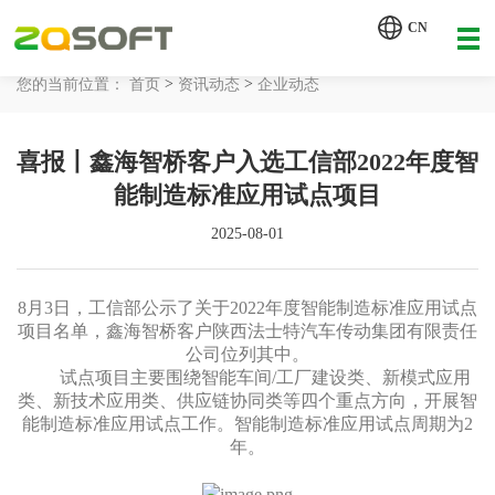
【AI轮胎配方研发详细方案.pdf】
CN
【AI 智能体重塑企业运营管理.pdf】
>
>
您的当前位置：
首页
资讯动态
企业动态
网站首页
喜报丨鑫海智桥客户入选工信部2022年度智
工业AI
能制造标准应用试点项目
产品服务
2025-08-01
解决方案
详情致电 400-107-7178
8月3日，工信部公示了关于2022年度智能制造标准应用试点
客户案例
项目名单，鑫海智桥客户陕西法士特汽车传动集团有限责任
公司位列其中。
试点项目主要围绕智能车间/工厂建设类、新模式应用
资讯动态
类、新技术应用类、供应链协同类等四个重点方向，开展智
能制造标准应用试点工作。智能制造标准应用试点周期为2
关于我们
年。