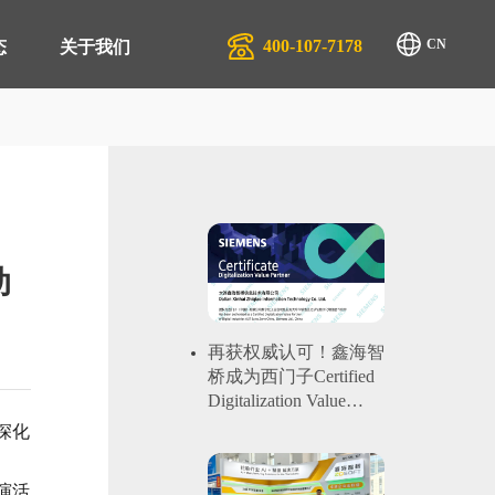
400-107-7178
CN
态
关于我们
排产系统 APS
生产行业
管理系统 QMS
汽配服务行业
动
商管理平台 SRM
物流行业
管理系统 EAM
再获权威认可！鑫海智
桥成为西门子Certified
管理系统 EMS
Digitalization Value
Partner
深化
零售系统 TRS
管理系统 DMS
演活