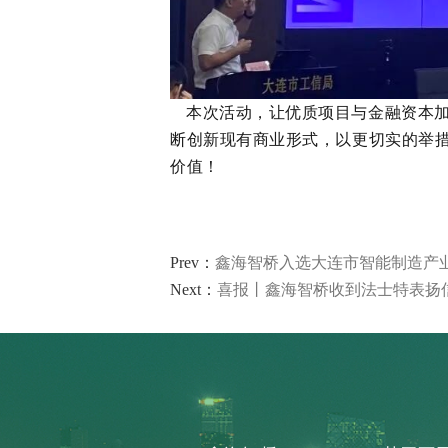
制造执行系统 MES
智能排产系统 APS
仓储物流管理 WMS
质量管理系统 QMS
实验室信息管理系 LIMS
本次活动，让优质项目与金融资本加
供应商管理平台 SRM
断创新现有商业形式，以更切实的举
物流管理系统 LES & DPS
价值！
设备管理系统 EAM
备品备件管理 SPM
能源管理系统 EMS
轮胎分销系统 TDS
Prev：
鑫海智桥入选大连市智能制造产
轮胎零售系统 TRS
Next：
喜报丨鑫海智桥收到法士特表扬
分布式控制系统 DCS
分销管理系统 DMS
咨询与服务