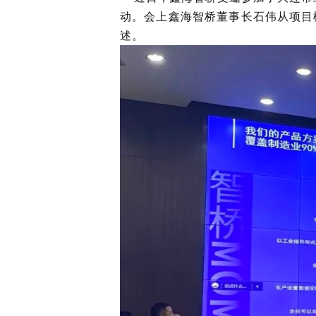
动。会上鑫海智桥董事长石伟从项目
机械加工
述。
装配产线
MOM 制造运营平台
IoT 工业物联网平台
EOS 精益管理平台
AI 智能制造平台
智桥产品