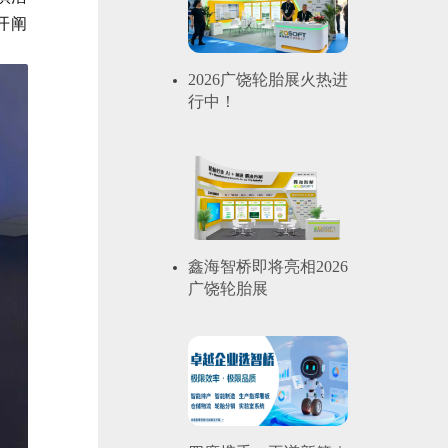
开阐
2026广饶轮胎展火热进
行中！
鑫海智桥即将亮相2026
广饶轮胎展