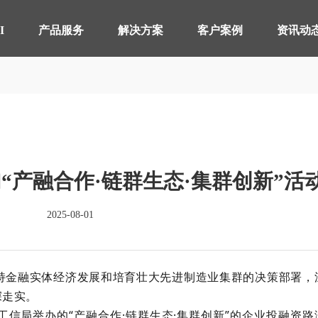
【AI轮胎配方研发详细方案.pdf】
【AI 智能体重塑企业运营管理.pdf】
I
产品服务
解决方案
客户案例
资讯动
智桥产品
其他行业 解决方案
制造执行系统 MES
轴承生产行业
智能
电器
仓储物流管理 WMS
分销行业
质量
连锁
“产融合作·链群生态·集群创新”活
实验室信息管理系 LIMS
线束生产行业
供应
仓储
详情致电 400-107-7178
2025-08-01
物流管理系统 LES & DPS
电池生产行业
设备
备品备件管理 SPM
能源
金融实体经济发展和培育壮大先进制造业集群的决策部署，
轮胎分销系统 TDS
轮胎
深走实。
分布式控制系统 DCS
分销
信局举办的“产融合作·链群生态·集群创新”的企业投融资路