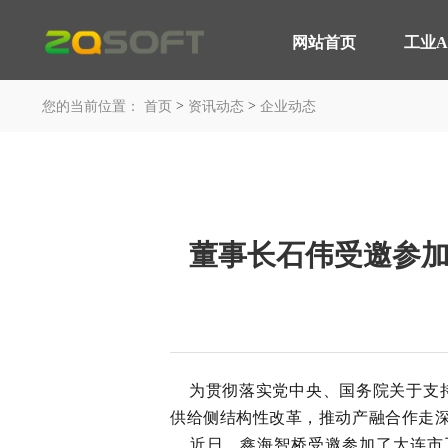
网站首页
工业A
网站首页
>
>
工业AI
您的当前位置：
首页
资讯动态
企业动态
平台与应用
轮胎行业 解决方案
产品服务
MOM 制造运营平台
智能轮胎工厂
IoT 工业物联网平台
AI 赋能制造
董事长石伟受邀参加
EOS 精益管理平台
轮胎行业 高级排产
AI 智能制造平台
轮胎实验室
咨询与服务
汽车行业 解决方案
平台与应用
为贯彻落实党中央、国务院关于支持
智能工厂 咨询规划
汽车制造行业
供给侧结构性改革，推动产融合作走
工业大数据分析
装备制造行业
近日，鑫海智桥受邀参加了大连市工