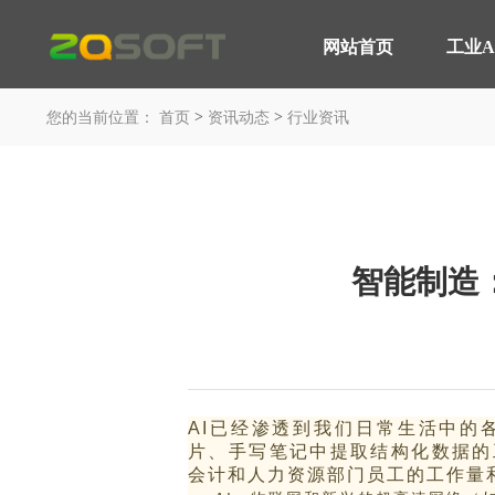
网站首页
工业A
网站首页
>
>
工业AI
您的当前位置：
首页
资讯动态
行业资讯
平台与应用
轮胎行业 解决方案
产品服务
MOM 制造运营平台
智能轮胎工厂
IoT 工业物联网平台
AI 赋能制造
智能制造：
EOS 精益管理平台
轮胎行业 高级排产
AI 智能制造平台
轮胎实验室
咨询与服务
汽车行业 解决方案
平台与应用
AI已经渗透到我们日常生活中的
智能工厂 咨询规划
汽车制造行业
片、手写笔记中提取结构化数据的
会计和人力资源部门员工的工作量
工业大数据分析
装备制造行业