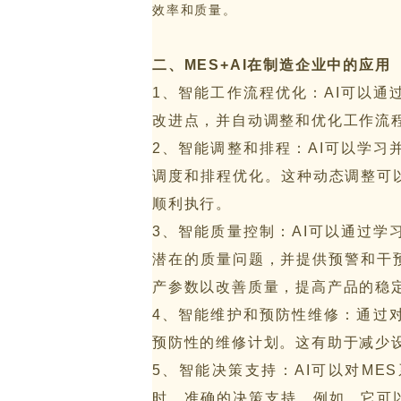
制造执行系统 MES
效率和质量。
智能排产系统 APS
仓储物流管理 WMS
二、MES+AI在制造企业中的应用
质量管理系统 QMS
实验室信息管理系 LIMS
1、智能工作流程优化：AI可以
供应商管理平台 SRM
改进点，并自动调整和优化工作流
物流管理系统 LES & DPS
2、智能调整和排程：AI可以学
设备管理系统 EAM
备品备件管理 SPM
调度和排程优化。这种动态调整可
能源管理系统 EMS
顺利执行。
轮胎分销系统 TDS
3、智能质量控制：AI可以通过
轮胎零售系统 TRS
潜在的质量问题，并提供预警和干
分布式控制系统 DCS
分销管理系统 DMS
产参数以改善质量，提高产品的稳
咨询与服务
4、智能维护和预防性维修：通过
预防性的维修计划。这有助于减少
5、智能决策支持：AI可以对M
时、准确的决策支持。例如，它可