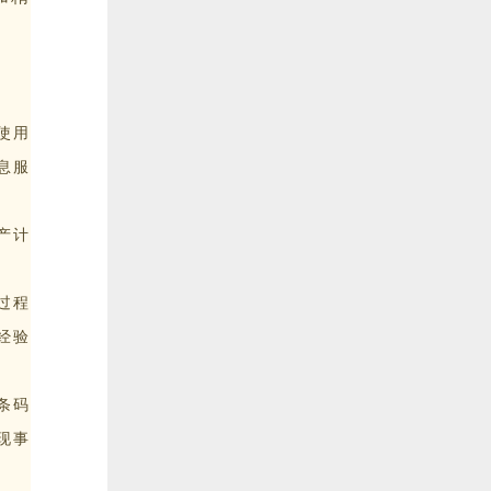
使用
息服
产计
过程
经验
条码
现事