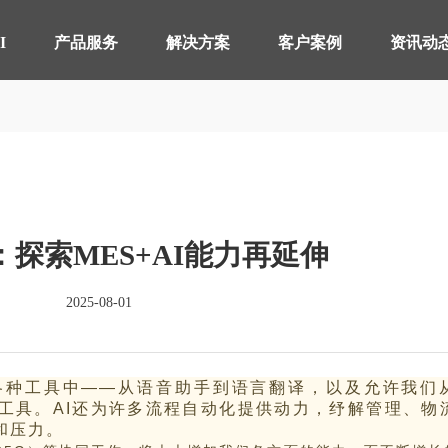
【AI轮胎配方研发详细方案.pdf】
【AI 智能体重塑企业运营管理.pdf】
I
产品服务
解决方案
客户案例
资讯动
智桥产品
其他行业 解决方案
制造执行系统 MES
轴承生产行业
智能
电器
仓储物流管理 WMS
分销行业
质量
连锁
探索MES+AI能力再延伸
实验室信息管理系 LIMS
线束生产行业
供应
仓储
详情致电 400-107-7178
2025-08-01
物流管理系统 LES & DPS
电池生产行业
设备
备品备件管理 SPM
能源
各种工具中——从语音助手到语言翻译，以及允许我们
轮胎分销系统 TDS
轮胎
工具。AI还为许多流程自动化提供动力，纾解管理、物
和压力。
分布式控制系统 DCS
分销