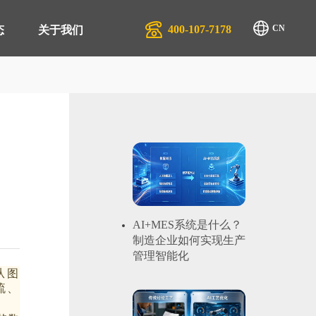
400-107-7178
CN
态
关于我们
排产系统 APS
生产行业
管理系统 QMS
汽配服务行业
商管理平台 SRM
物流行业
管理系统 EAM
AI+MES系统是什么？
制造企业如何实现生产
管理系统 EMS
管理智能化
从图
零售系统 TRS
流、
管理系统 DMS