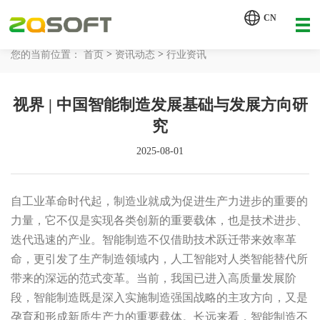
【AI轮胎配方研发详细方案.pdf】
CN
【AI 智能体重塑企业运营管理.pdf】
>
>
您的当前位置：
首页
资讯动态
行业资讯
网站首页
视界 | 中国智能制造发展基础与发展方向研
工业AI
究
产品服务
2025-08-01
解决方案
详情致电 400-107-7178
自工业革命时代起，制造业就成为促进生产力进步的重要的
客户案例
力量，它不仅是实现各类创新的重要载体，也是技术进步、
迭代迅速的产业。智能制造不仅借助技术跃迁带来效率革
资讯动态
命，更引发了生产制造领域内，人工智能对人类智能替代所
带来的深远的范式变革。当前，我国已进入高质量发展阶
关于我们
段，智能制造既是深入实施制造强国战略的主攻方向，又是
孕育和形成新质生产力的重要载体。长远来看，智能制造不