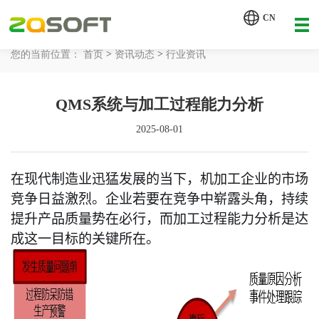
【AI轮胎配方研发详细方案.pdf】
CN
【AI 智能体重塑企业运营管理.pdf】
>
>
您的当前位置：
首页
资讯动态
行业资讯
网站首页
QMS系统与加工过程能力分析
工业AI
2025-08-01
产品服务
在现代制造业迅猛发展的当下，机加工企业的市场
解决方案
详情致电 400-107-7178
竞争日益激烈。企业若要在竞争中崭露头角，持续
客户案例
提升产品质量势在必行，而加工过程能力分析是达
成这一目标的关键所在。
资讯动态
关于我们