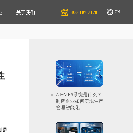
400-107-7178
CN
态
关于我们
排产系统 APS
生产行业
管理系统 QMS
汽配服务行业
性
商管理平台 SRM
物流行业
管理系统 EAM
AI+MES系统是什么？
制造企业如何实现生产
管理系统 EMS
管理智能化
零售系统 TRS
管理系统 DMS
则是