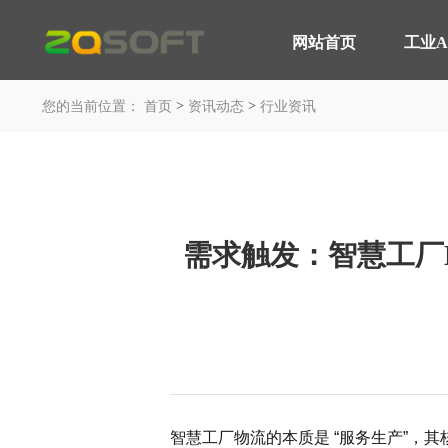
网站首页
工业A
网站首页
>
>
工业AI
您的当前位置：
首页
资讯动态
行业资讯
平台与应用
轮胎行业 解决方案
产品服务
MOM 制造运营平台
智能轮胎工厂
IoT 工业物联网平台
AI 赋能制造
需求触发：智慧工厂
EOS 精益管理平台
轮胎行业 高级排产
AI 智能制造平台
轮胎实验室
咨询与服务
汽车行业 解决方案
平台与应用
智能工厂 咨询规划
汽车制造行业
智慧工厂物流的本质是 “服务生产”，
工业大数据分析
装备制造行业