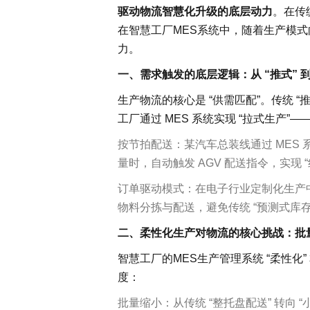
驱动物流智慧化升级的底层动力
。在传
机械加工
在智慧工厂MES系统中，随着生产模
装配产线
力。
一、需求触发的底层逻辑：从 “推式” 到
MOM 制造运营平台
生产物流的核心是 “供需匹配”。传统
IoT 工业物联网平台
工厂通过 MES 系统实现 “拉式生产
EOS 精益管理平台
AI 智能制造平台
按节拍配送：某汽车总装线通过 MES 
智桥产品
量时，自动触发 AGV 配送指令，实现 
订单驱动模式：在电子行业定制化生产中
物料分拣与配送，避免传统 “预测式库存
二、柔性化生产对物流的核心挑战：批
智慧工厂的MES生产管理系统 “柔性化
度：
批量缩小：从传统 “整托盘配送” 转向 “