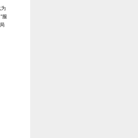
化为
“服
布局