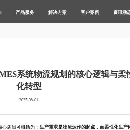
【AI轮胎配方研发详细方案.pdf】
【AI 智能体重塑企业运营管理.pdf】
I
产品服务
解决方案
客户案例
资讯动
智桥产品
其他行业 解决方案
制造执行系统 MES
轴承生产行业
智能
电器
仓储物流管理 WMS
分销行业
质量
连锁
MES系统物流规划的核心逻辑与柔
实验室信息管理系 LIMS
线束生产行业
供应
仓储
详情致电 400-107-7178
化转型
物流管理系统 LES & DPS
电池生产行业
设备
2025-08-01
备品备件管理 SPM
能源
轮胎分销系统 TDS
轮胎
分布式控制系统 DCS
分销
其核心逻辑可概括为：
生产需求是物流运作的起点，而柔性化生产