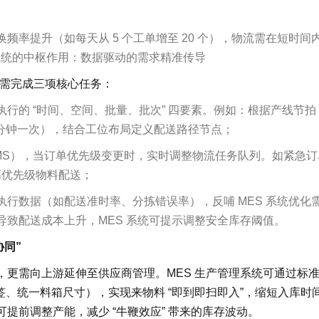
频率提升（如每天从 5 个工单增至 20 个），物流需在短时间
系统的中枢作用：数据驱动的需求精准传导
”，需完成三项核心任务：
行的 “时间、空间、批量、批次” 四要素。例如：根据产线节拍
 15 分钟一次），结合工位布局定义配送路径节点；
MS），当订单优先级变更时，实时调整物流任务队列。如紧急订
成高优先级物料配送；
行数据（如配送准时率、分拣错误率），反哺 MES 系统优化
致配送成本上升，MES 系统可提示调整安全库存阈值。
协同”
，更需向上游延伸至供应商管理。MES 生产管理系统可通过标
标签、统一料箱尺寸），实现来物料 “即到即扫即入”，缩短入库时
提前调整产能，减少 “牛鞭效应” 带来的库存波动。