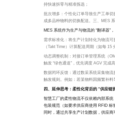
制造执行系统 MES
持快速拆零与精准拣选；
智能排产系统 APS
仓储物流管理 WMS
批次增多：个性化订单导致生产工单切换
质量管理系统 QMS
成多品种物料的切换配送。三、MES 
实验室信息管理系 LIMS
MES 系统作为生产与物流的 “翻译器
供应商管理平台 SRM
物流管理系统 LES & DPS
需求标准化：将生产计划转化为物流可执
设备管理系统 EAM
（Takt Time）计算配送周期（如每
备品备件管理 SPM
动态调整机制：对接订单管理系统（O
能源管理系统 EMS
轮胎分销系统 TDS
触发 “绿色通道”，优先调度 AGV 完
轮胎零售系统 TRS
数据闭环反馈：通过数采系统采集物流执
分布式控制系统 DCS
触发规则。例如：若某物料因频繁补料导
分销管理系统 DMS
咨询与服务
四、延伸思考：柔性化背后的 “供应链
智慧工厂的柔性物流不仅依赖内部系统
包装规范（如要求供应商使用 RFID 
同时，通过共享生产计划数据，供应商可