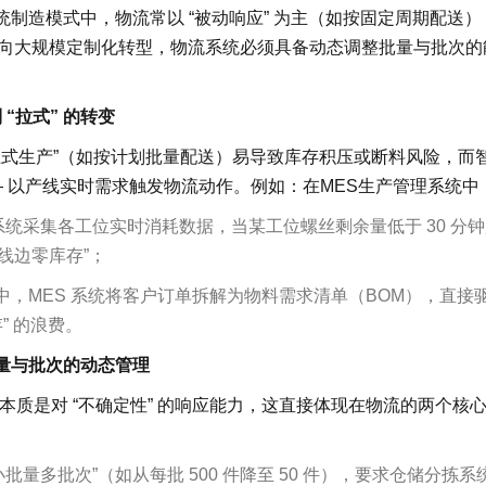
统制造模式中，物流常以 “被动响应” 为主（如按固定周期配送）
式向大规模定制化转型，物流系统必须具备动态调整批量与批次的
 “拉式” 的转变
 “推式生产”（如按计划批量配送）易导致库存积压或断料风险，而
”—— 以产线实时需求触发物流动作。例如：在MES生产管理系统中
系统采集各工位实时消耗数据，当某工位螺丝剩余量低于 30 分
“线边零库存”；
，MES 系统将客户订单拆解为物料需求清单（BOM），直接
” 的浪费。
量与批次的动态管理
” 本质是对 “不确定性” 的响应能力，这直接体现在物流的两个核
小批量多批次”（如从每批 500 件降至 50 件），要求仓储分拣系