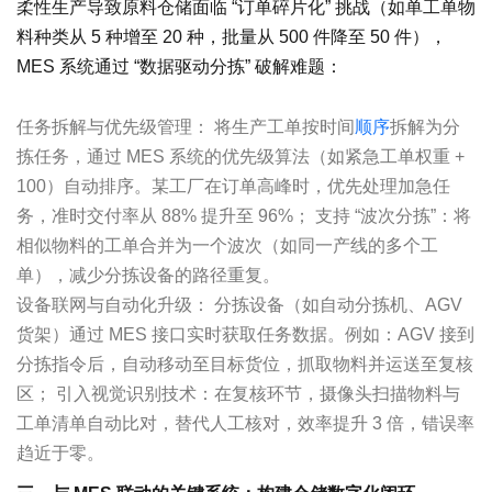
柔性生产导致原料仓储面临 “订单碎片化” 挑战（如单工单物
料种类从 5 种增至 20 种，批量从 500 件降至 50 件），
MES 系统通过 “数据驱动分拣” 破解难题：
任务拆解与优先级管理： 将生产工单按时间
顺序
拆解为分
拣任务，通过 MES 系统的优先级算法（如紧急工单权重 +
100）自动排序。某工厂在订单高峰时，优先处理加急任
务，准时交付率从 88% 提升至 96%； 支持 “波次分拣”：将
相似物料的工单合并为一个波次（如同一产线的多个工
单），减少分拣设备的路径重复。
设备联网与自动化升级： 分拣设备（如自动分拣机、AGV
货架）通过 MES 接口实时获取任务数据。例如：AGV 接到
分拣指令后，自动移动至目标货位，抓取物料并运送至复核
区； 引入视觉识别技术：在复核环节，摄像头扫描物料与
工单清单自动比对，替代人工核对，效率提升 3 倍，错误率
趋近于零。