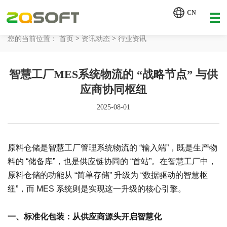
【AI轮胎配方研发详细方案.pdf】
CN
【AI 智能体重塑企业运营管理.pdf】
>
>
您的当前位置：
首页
资讯动态
行业资讯
网站首页
智慧工厂MES系统物流的 “战略节点” 与供
工业AI
应商协同枢纽
产品服务
2025-08-01
解决方案
详情致电 400-107-7178
原料仓储是智慧工厂管理系统物流的 “输入端”，既是生产物
客户案例
料的 “储备库”，也是供应链协同的 “首站”。在智慧工厂中，
原料仓储的功能从 “简单存储” 升级为 “数据驱动的智慧枢
资讯动态
纽”，而 MES 系统则是实现这一升级的核心引擎。
关于我们
一、标准化包装：从供应商源头开启智慧化