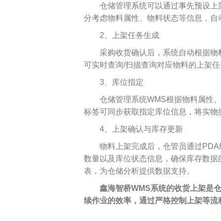
制造执行系统 MES
仓储管理系统可以通过事先预设上
智能排产系统 APS
分考虑物料属性、物料状态等信息，自
仓储物流管理 WMS
2、上架任务生成
质量管理系统 QMS
实验室信息管理系 LIMS
采购收货确认后，系统自动根据物
供应商管理平台 SRM
可实时查询/扫描查询对应物料的上架任
物流管理系统 LES & DPS
3、库位指定
设备管理系统 EAM
备品备件管理 SPM
仓储管理系统WMS根据物料属性
能源管理系统 EMS
标签可同步获取指定库位信息，将实物
轮胎分销系统 TDS
4、上架确认与库存更新
轮胎零售系统 TRS
分布式控制系统 DCS
物料上架完成后，仓管员通过PD
分销管理系统 DMS
数量以及库位状态信息，确保库存数据
咨询与服务
表，为仓储分析提供数据支持。
鑫海智桥WMS系统的收货上架是
续作业的效率，通过严格控制上架等流