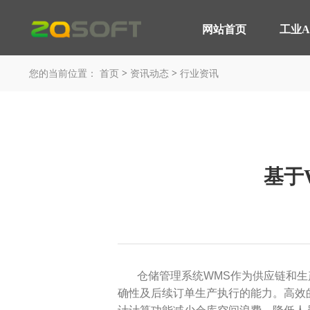
网站首页
工业A
网站首页
>
>
工业AI
您的当前位置：
首页
资讯动态
行业资讯
平台与应用
轮胎行业 解决方案
产品服务
MOM 制造运营平台
智能轮胎工厂
IoT 工业物联网平台
AI 赋能制造
基于
EOS 精益管理平台
轮胎行业 高级排产
AI 智能制造平台
轮胎实验室
咨询与服务
汽车行业 解决方案
平台与应用
仓储管理系统WMS作为供应链和
智能工厂 咨询规划
汽车制造行业
确性及后续订单生产执行的能力。高效
工业大数据分析
装备制造行业