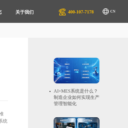
400-107-7178
CN
态
关于我们
排产系统 APS
生产行业
管理系统 QMS
汽配服务行业
商管理平台 SRM
物流行业
管理系统 EAM
AI+MES系统是什么？
制造企业如何实现生产
管理系统 EMS
管理智能化
零售系统 TRS
准
系统
管理系统 DMS