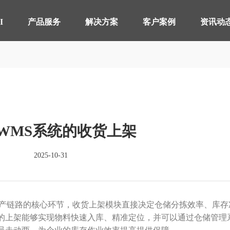
【AI轮胎配方研发详细方案.pdf】
【AI 智能体重塑企业运营管理.pdf】
I
产品服务
解决方案
客户案例
资讯动
智桥产品
其他行业 解决方案
制造执行系统 MES
轴承生产行业
智能
电器
仓储物流管理 WMS
分销行业
质量
连锁
WMS系统的收货上架
实验室信息管理系 LIMS
线束生产行业
供应
仓储
详情致电 400-107-7178
2025-10-31
物流管理系统 LES & DPS
电池生产行业
设备
备品备件管理 SPM
能源
轮胎分销系统 TDS
轮胎
生产链路的核心环节，收货上架模块直接决定仓储分拣效率、库存
的上架能够实现物料快速入库、精准定位，并可以通过仓储管理
分布式控制系统 DCS
分销