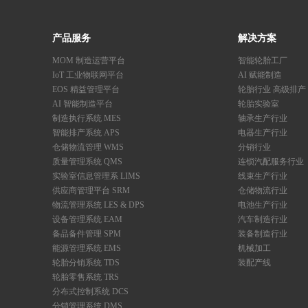
产品服务
解决方案
MOM 制造运营平台
智能轮胎工厂
IoT 工业物联网平台
AI 赋能制造
EOS 精益管理平台
轮胎行业 高级排产
AI 智能制造平台
轮胎实验室
制造执行系统 MES
轴承生产行业
智能排产系统 APS
电器生产行业
仓储物流管理 WMS
分销行业
质量管理系统 QMS
连锁汽配服务行业
实验室信息管理系 LIMS
线束生产行业
供应商管理平台 SRM
仓储物流行业
物流管理系统 LES & DPS
电池生产行业
设备管理系统 EAM
汽车制造行业
备品备件管理 SPM
装备制造行业
能源管理系统 EMS
机械加工
轮胎分销系统 TDS
装配产线
轮胎零售系统 TRS
分布式控制系统 DCS
分销管理系统 DMS