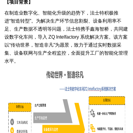
【项目背景】
在制造业数字化、智能化升级的趋势下，法士特积极推
进“智造转型”。为解决生产环节信息割裂、设备利用率不
足、生产数据不透明等问题，法士特携手鑫海智桥，共同建
设数字化车间，导入 ZQ Intelfactory 系统解决方案。该方案
以“传动世界，智造非凡”为愿景，致力于通过实时数据采
集、设备联网与生产全程监控，全面提升工厂的智能化管理
水平。