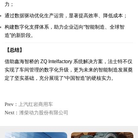
力；
通过数据驱动优化生产运营，显著提高效率、降低成本；
构建数字化支撑体系，助力企业迈向“智能制造、全球智
造”的新阶段。
【总结】
借助鑫海智桥的 ZQ Intelfactory 系统解决方案，法士特不仅
实现了车间管理的数字化升级，更为未来的智能制造发展奠
定了坚实基础，充分展现了“中国智造”的硬核实力。
Prev：
上汽红岩商用车
Next：
潍柴动力股份有限公司