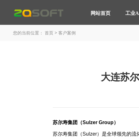
网站首页
工业A
网站首页
>
工业AI
您的当前位置：
首页
客户案例
平台与应用
轮胎行业 解决方案
产品服务
MOM 制造运营平台
智能轮胎工厂
IoT 工业物联网平台
AI 赋能制造
大连苏
EOS 精益管理平台
轮胎行业 高级排产
AI 智能制造平台
轮胎实验室
咨询与服务
汽车行业 解决方案
平台与应用
苏尔寿集团（Sulzer Group）
智能工厂 咨询规划
汽车制造行业
苏尔寿集团（Sulzer）是全球领先
工业大数据分析
装备制造行业