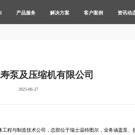
【AI轮胎配方研发详细方案.pdf】
【AI 智能体重塑企业运营管理.pdf】
I
产品服务
解决方案
客户案例
资讯动
智桥产品
其他行业 解决方案
制造执行系统 MES
轴承生产行业
智能
电器
仓储物流管理 WMS
分销行业
质量
连锁
尔寿泵及压缩机有限公司
实验室信息管理系 LIMS
线束生产行业
供应
仓储
详情致电 400-107-7178
2025-06-27
物流管理系统 LES & DPS
电池生产行业
设备
备品备件管理 SPM
能源
轮胎分销系统 TDS
轮胎
的流体工程与制造技术公司，总部位于瑞士温特图尔，业务涵盖泵、
分布式控制系统 DCS
分销