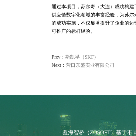
通过本项目，苏尔寿（大连）成功构建
轴承生产行业
供应链数字化领域的丰富经验，为苏尔
电器生产行业
的成功实施，不仅显著提升了企业的运
分销行业
可推广的标杆经验。
连锁汽配服务行业
线束生产行业
仓储物流行业
电池生产行业
Prev：
斯凯孚（SKF）
汽车行业 解决方案
Next：
营口东盛实业有限公司
汽车制造行业
鑫海智桥（ZQSOFT）基于