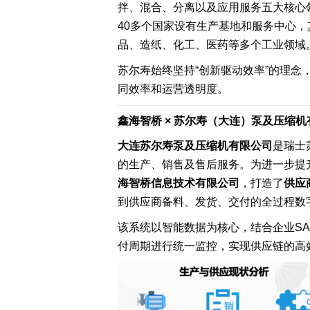
拌、混合、分离以及应用服务五大核心
机械加工
40多个国家设有生产基地和服务中心
装配产线
品、造纸、化工、医药等多个工业领域
苏尔寿始终坚持“创新驱动效率”的理
同效率和运营透明度。
MOM 制造运营平台
IoT 工业物联网平台
鑫海智桥 × 苏尔寿（大连）泵及压缩
EOS 精益管理平台
AI 智能制造平台
大连苏尔寿泵及压缩机有限公司
是瑞士
智桥产品
的生产、销售及售后服务。为进一步提
海智桥信息技术有限公司
，打造了
供应商
到供应商备料、发货、交付的全过程数
该系统以智能数据为核心，结合企业S
付周期进行统一监控，实现供应链的高