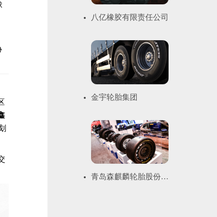
球
八亿橡胶有限责任公司
协
金宇轮胎集团
区
鑫
划
交
青岛森麒麟轮胎股份有
限公司